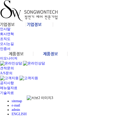
인사말
회사연혁
조직도
오시는길
인증서
이오나이저
견적문의
A/S문의
공지사항
메뉴얼자료
기술자료
sitemap
e-mail
admin
ENGLISH