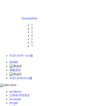
Previous
Next
1
2
3
4
5
6
7
이오나이저 시스템
HOME
제품정보
이오나이저시스템
ion blower
고주파 NOZZLE
ion nozzle
ion gun