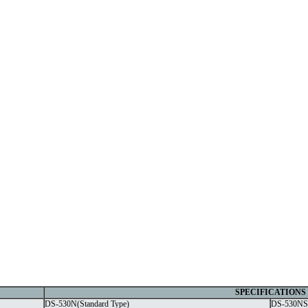
SPECIFICATIONS
DS-530N(Standard Type)
DS-530NS(